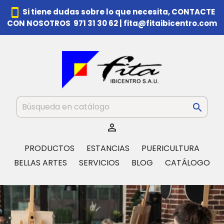
smartphone
Si tiene dudas sobre lo que necesita,
CONTACTE
CON NOSOTROS 971 31 30 62
|
fita@fitaibicentro.com


PRODUCTOS
ESTANCIAS
PUERICULTURA
BELLAS ARTES
SERVICIOS
BLOG
CATÁLOGO