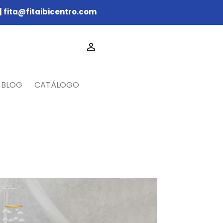
|
fita@fitaibicentro.com

BLOG
CATÁLOGO