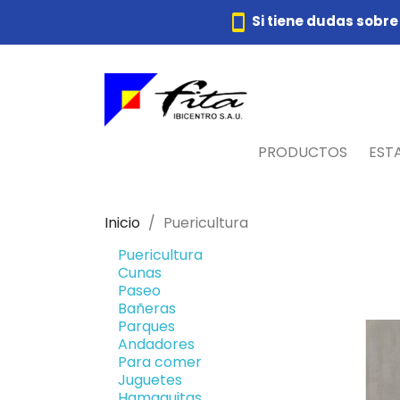
smartphone
Si tiene dudas sobre
PRODUCTOS
EST
Inicio
Puericultura
Puericultura
Cunas
Paseo
Bañeras
Parques
Andadores
Para comer
Juguetes
Hamaquitas