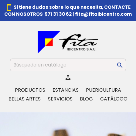
smartphone
Si tiene dudas sobre lo que necesita,
CONTACTE
CON NOSOTROS 971 31 30 62
|
fita@fitaibicentro.com


PRODUCTOS
ESTANCIAS
PUERICULTURA
BELLAS ARTES
SERVICIOS
BLOG
CATÁLOGO