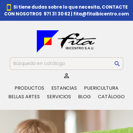
smartphone
Si tiene dudas sobre lo que necesita,
CONTACTE
CON NOSOTROS 971 31 30 62
|
fita@fitaibicentro.com


PRODUCTOS
ESTANCIAS
PUERICULTURA
BELLAS ARTES
SERVICIOS
BLOG
CATÁLOGO