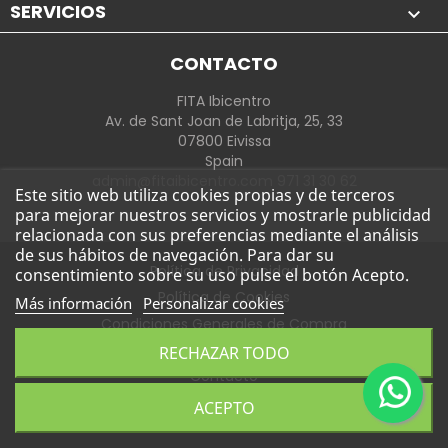
SERVICIOS

CONTACTO
FITA Ibicentro
Av. de Sant Joan de Labritja, 25, 33
07800 Eivissa
Spain
admin@fitaibicentro.com 971 31 30 62
Este sitio web utiliza cookies propias y de terceros
para mejorar nuestros servicios y mostrarle publicidad
relacionada con sus preferencias mediante el análisis
de sus hábitos de navegación. Para dar su
Política de Privacidad
consentimiento sobre su uso pulse el botón Acepto.
Política de Cookies
Más información
Personalizar cookies
Condiciones Generales de Compra
Política de Envíos y Devoluciones
RECHAZAR TODO
Contacto
Aviso legal
ACEPTO