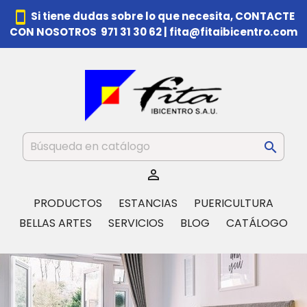
smartphone
Si tiene dudas sobre lo que necesita,
CONTACTE
CON NOSOTROS 971 31 30 62
|
fita@fitaibicentro.com


PRODUCTOS
ESTANCIAS
PUERICULTURA
BELLAS ARTES
SERVICIOS
BLOG
CATÁLOGO