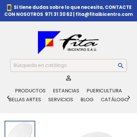
smartphone
Si tiene dudas sobre lo que necesita,
CONTACTE
CON NOSOTROS 971 31 30 62
|
fita@fitaibicentro.com


PRODUCTOS
ESTANCIAS
PUERICULTURA


BELLAS ARTES
SERVICIOS
BLOG
CATÁLOGO