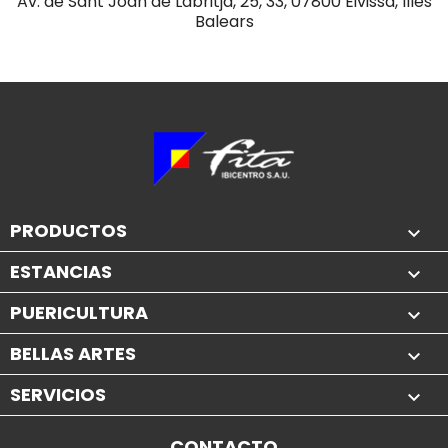
Av. de Sant Joan de Labritja, 25, 33, 07800 Eivissa, Illes
Balears
PRODUCTOS

ESTANCIAS

PUERICULTURA

BELLAS ARTES

SERVICIOS

CONTACTO