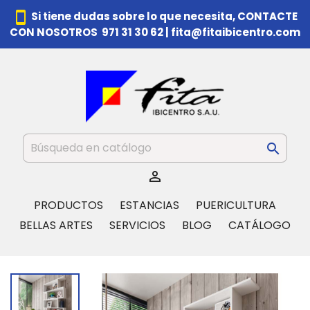
smartphone
Si tiene dudas sobre lo que necesita,
CONTACTE
CON NOSOTROS 971 31 30 62
|
fita@fitaibicentro.com


PRODUCTOS
ESTANCIAS
PUERICULTURA
BELLAS ARTES
SERVICIOS
BLOG
CATÁLOGO