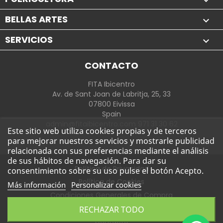

BELLAS ARTES

SERVICIOS

CONTACTO
FITA Ibicentro
Av. de Sant Joan de Labritja, 25, 33
07800 Eivissa
Spain
admin@fitaibicentro.com 971 31 30 62
Este sitio web utiliza cookies propias y de terceros
para mejorar nuestros servicios y mostrarle publicidad
relacionada con sus preferencias mediante el análisis
de sus hábitos de navegación. Para dar su
Política de Privacidad
consentimiento sobre su uso pulse el botón Acepto.
Política de Cookies
Más información
Personalizar cookies
Condiciones Generales de Compra
Política de Envíos y Devoluciones
RECHAZAR TODO
Contacto