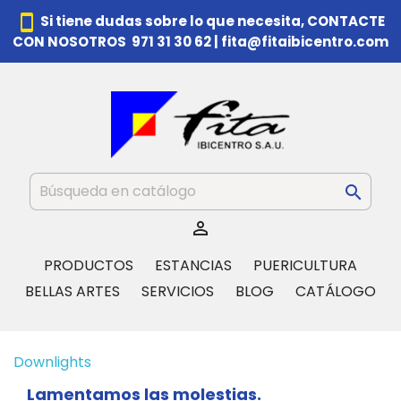
smartphone
Si tiene dudas sobre lo que necesita,
CONTACTE
CON NOSOTROS 971 31 30 62
|
fita@fitaibicentro.com


PRODUCTOS
ESTANCIAS
PUERICULTURA
BELLAS ARTES
SERVICIOS
BLOG
CATÁLOGO
Downlights
Lamentamos las molestias.